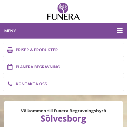
MENY
PRISER & PRODUKTER
PRISER & PRODUKTER
PLANERA BEGRAVNING
PLANERA BEGRAVNING
KONTAKTA OSS
KONTAKTA OSS
BLEKINGE LÄN
Välkommen till Funera Begravningsbyrå
Sölvesborg
PLANERA BEGRAVNING