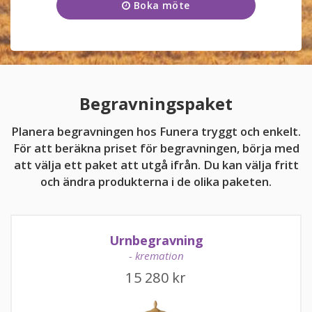
Boka möte
Onsdag
09:00 - 17:00
KUNDTJÄNST
Torsdag
09:00 - 17:00
010-10 10 350
Fredag
09:00 - 17:00
Lördag
11:00 - 15:00
Begravningspaket
Söndag
11:00 - 15:00
Planera begravningen hos Funera tryggt och enkelt.
För att beräkna priset för begravningen, börja med
att välja ett paket att utgå ifrån. Du kan välja fritt
och ändra produkterna i de olika paketen.
kundtjanst@funera.se
Urnbegravning
- kremation
15 280
kr