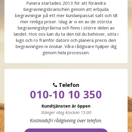
Funera startades 2013 för att förändra
begravningsbranschen genom att erbjuda
PRODUKTER & PRISER
begravningar på ett mer kundanpassat sätt och till
mer rimliga priser. Idag är vi en av de största
OM BEGRAVNINGAR
begravningsbyråerna och finns i större delen av
landet. Hos oss kan du ta den tid du behöver, sitta i
lugn och ro framför datorn och planera precis den
JURIDIK
begravningen ni önskar. Våra rådgivare hjälper dig
genom hela processen.
GÄST
OM FUNERA
Telefon
010-10 10 350
KONTAKTA OSS
Kundtjänsten är öppen
LIVESTREAMING
Stänger idag klockan 15:00
Måndag
09:00 - 17:00
Kostnadsfri rådgivning över telefon.
Tisdag
09:00 - 17:00