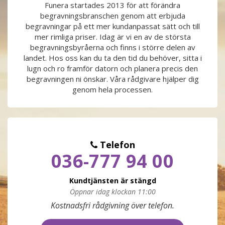
Funera startades 2013 för att förändra
begravningsbranschen genom att erbjuda
PRODUKTER & PRISER
begravningar på ett mer kundanpassat sätt och till
mer rimliga priser. Idag är vi en av de största
OM BEGRAVNINGAR
begravningsbyråerna och finns i större delen av
landet. Hos oss kan du ta den tid du behöver, sitta i
lugn och ro framför datorn och planera precis den
JURIDIK
begravningen ni önskar. Våra rådgivare hjälper dig
genom hela processen.
GÄST
OM FUNERA
Telefon
036-777 94 00
KONTAKTA OSS
Kundtjänsten är stängd
LIVESTREAMING
Öppnar idag klockan 11:00
Måndag
09:00 - 17:00
Kostnadsfri rådgivning över telefon.
Tisdag
09:00 - 17:00