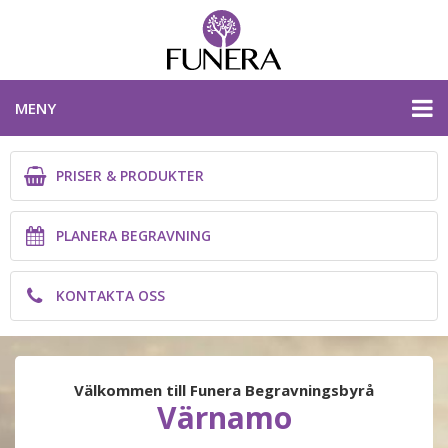
MENY
PRISER & PRODUKTER
PRISER & PRODUKTER
PLANERA BEGRAVNING
PLANERA BEGRAVNING
KONTAKTA OSS
KONTAKTA OSS
JÖNKÖPINGS LÄN
Välkommen till Funera Begravningsbyrå
Värnamo
PLANERA BEGRAVNING