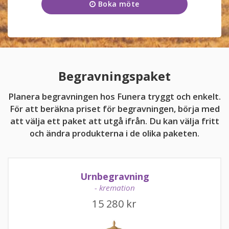
Boka möte
Onsdag
09:00 - 17:00
KUNDTJÄNST
Torsdag
09:00 - 17:00
036-777 94 00
Fredag
09:00 - 17:00
Kundtjänsten är för närvarande stängd.
Lördag
11:00 - 15:00
Begravningspaket
Söndag
11:00 - 15:00
Planera begravningen hos Funera tryggt och enkelt.
För att beräkna priset för begravningen, börja med
att välja ett paket att utgå ifrån. Du kan välja fritt
och ändra produkterna i de olika paketen.
kundtjanst@funera.se
Urnbegravning
- kremation
15 280
kr