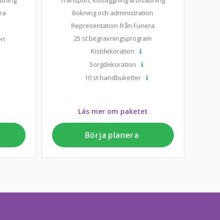
ttning
Transport, kistläggning & bisättning
ra
Bokning och administration
Representation från Funera
25 st begravningsprogram
on
Kistdekoration
Sorgdekoration
10 st handbuketter
Läs mer om paketet
Börja planera