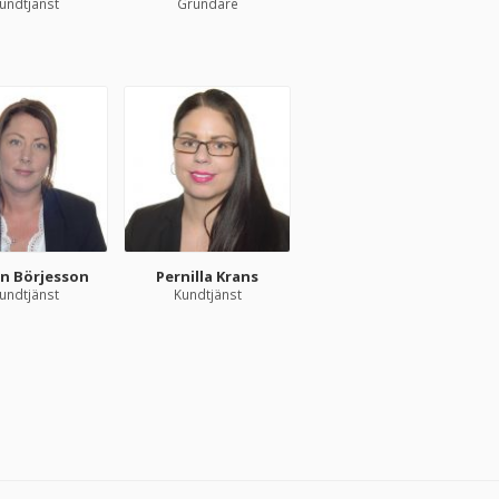
undtjänst
Grundare
in Börjesson
Pernilla Krans
undtjänst
Kundtjänst