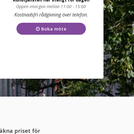
Öppen imorgon mellan 11:00 - 15:00
Kostnadsfri rådgivning över telefon.
Måndag
09:00 - 17:00
Tisdag
09:00 - 17:00
Boka möte
Onsdag
09:00 - 17:00
Torsdag
09:00 - 17:00
Fredag
09:00 - 17:00
Lördag
11:00 - 15:00
Söndag
11:00 - 15:00
kundtjanst@funera.se
äkna priset för