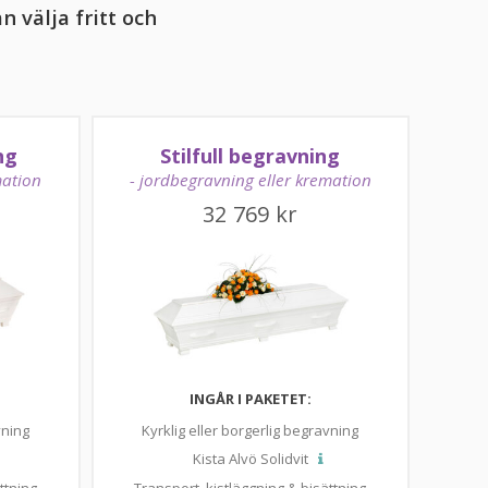
n välja fritt och
ng
Stilfull begravning
mation
- jordbegravning eller kremation
32 769
kr
INGÅR I PAKETET:
vning
Kyrklig eller borgerlig begravning
Kista Alvö Solidvit