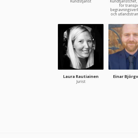
Kundstjänst
Kundtjänstchef,
för transp
begravningsve
och utlandstra
Laura Rautiainen
Einar Björg
Jurist