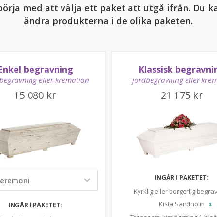
rja med att välja ett paket att utgå ifrån. Du ka
ändra produkterna i de olika paketen.
Enkel begravning
Klassisk begravni
dbegravning eller kremation
- jordbegravning eller kre
15 080
kr
21 175
kr
INGÅR I PAKETET:
Kyrklig eller borgerlig begra
Kista Sandholm
INGÅR I PAKETET: