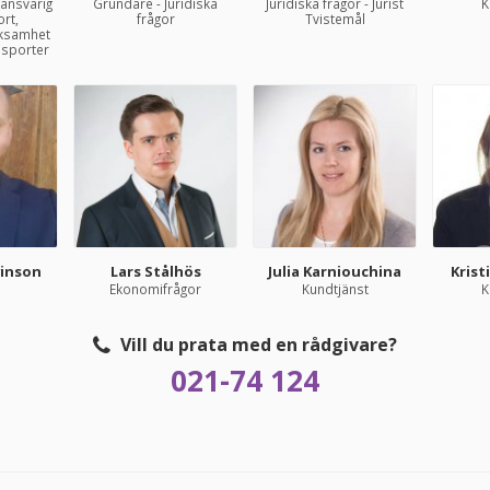
 ansvarig
Grundare - Juridiska
Juridiska frågor - Jurist
K
ort,
frågor
Tvistemål
rksamhet
nsporter
vinson
Lars Stålhös
Julia Karniouchina
Krist
Ekonomifrågor
Kundtjänst
K
Vill du prata med en rådgivare?
021-74 124