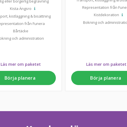
Transport, kistläggning & bisä
lig eller borgerlig begravning
Representation från Fune
Kista Ängsro
Kistdekoration
port, kistläggning & bisättning
Bokning och administrati
epresentation från Funera
Bårtäcke
okning och administration
Läs mer om paketet
Läs mer om paketet
Börja planera
Börja planera