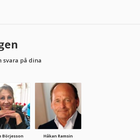
ngen
n svara på dina
n Börjesson
Håkan Ramsin