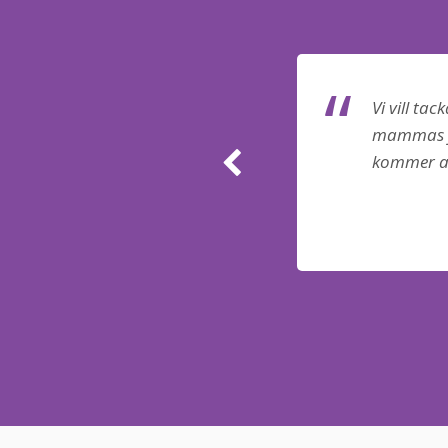
gravning och det vänliga
Vi vill ta
ckert och värdigt som vi
mammas ful
kommer at
fin och det kändes bra att hon
r och känslofulla vackra
 över en Skogskyrkogården
Michaela Mårback
Stockholm