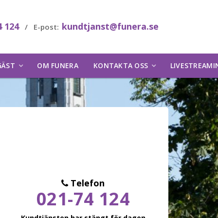
4 124
kundtjanst@funera.se
/ E-post:
GÄST
OM FUNERA
KONTAKTA OSS
LIVESTREAMI
Telefon
021-74 124
Kundtjänsten har stängt för dagen