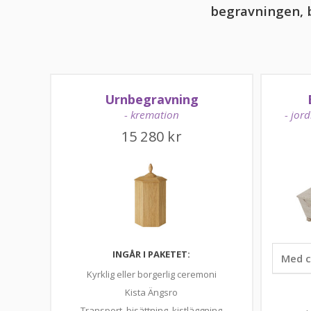
begravningen, bö
Urnbegravning
- kremation
- jor
15 280
kr
INGÅR I PAKETET:
Kyrklig eller borgerlig ceremoni
Kista Ängsro
Transport, bisättning, kistläggning