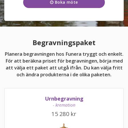
Boka möte
Onsdag
09:00 - 17:00
KUNDTJÄNST
Torsdag
09:00 - 17:00
011-10 47 41
Fredag
09:00 - 17:00
Lördag
11:00 - 15:00
Begravningspaket
Söndag
11:00 - 15:00
Planera begravningen hos Funera tryggt och enkelt.
För att beräkna priset för begravningen, börja med
att välja ett paket att utgå ifrån. Du kan välja fritt
och ändra produkterna i de olika paketen.
kundtjanst@funera.se
Urnbegravning
- kremation
15 280
kr