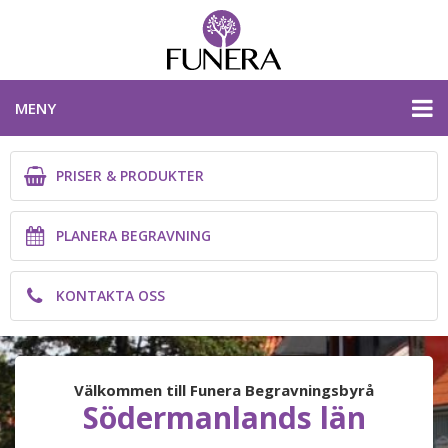
MENY
PRISER & PRODUKTER
PRISER & PRODUKTER
PLANERA BEGRAVNING
PLANERA BEGRAVNING
KONTAKTA OSS
KONTAKTA OSS
SÖDERMANLANDS LÄN
Välkommen till Funera Begravningsbyrå
Södermanlands län
PLANERA BEGRAVNING