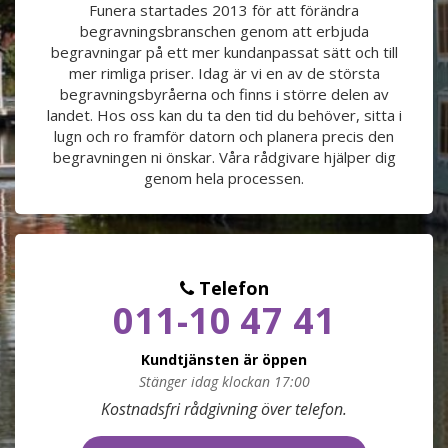
Funera startades 2013 för att förändra
begravningsbranschen genom att erbjuda
PRODUKTER & PRISER
begravningar på ett mer kundanpassat sätt och till
mer rimliga priser. Idag är vi en av de största
OM BEGRAVNINGAR
begravningsbyråerna och finns i större delen av
landet. Hos oss kan du ta den tid du behöver, sitta i
lugn och ro framför datorn och planera precis den
JURIDIK
begravningen ni önskar. Våra rådgivare hjälper dig
genom hela processen.
GÄST
OM FUNERA
Telefon
011-10 47 41
KONTAKTA OSS
Kundtjänsten är öppen
LIVESTREAMING
Stänger idag klockan 17:00
Måndag
09:00 - 17:00
Kostnadsfri rådgivning över telefon.
Tisdag
09:00 - 17:00