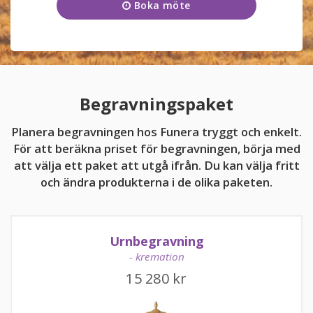
Boka möte
Onsdag
09:00 - 17:00
KUNDTJÄNST
Torsdag
09:00 - 17:00
011-10 47 41
Fredag
09:00 - 17:00
Lördag
11:00 - 15:00
Begravningspaket
Söndag
11:00 - 15:00
Planera begravningen hos Funera tryggt och enkelt.
För att beräkna priset för begravningen, börja med
att välja ett paket att utgå ifrån. Du kan välja fritt
och ändra produkterna i de olika paketen.
kundtjanst@funera.se
Urnbegravning
- kremation
15 280
kr