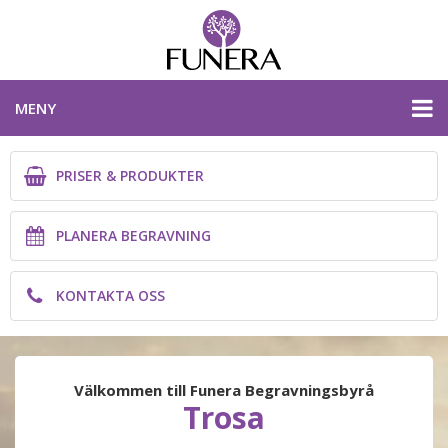
MENY
PRISER & PRODUKTER
PRISER & PRODUKTER
PLANERA BEGRAVNING
PLANERA BEGRAVNING
KONTAKTA OSS
KONTAKTA OSS
SÖDERMANLANDS LÄN
Välkommen till Funera Begravningsbyrå
Trosa
PLANERA BEGRAVNING