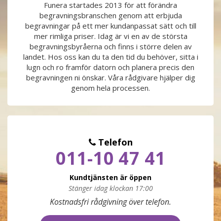
Funera startades 2013 för att förändra
begravningsbranschen genom att erbjuda
PRODUKTER & PRISER
begravningar på ett mer kundanpassat sätt och till
mer rimliga priser. Idag är vi en av de största
OM BEGRAVNINGAR
begravningsbyråerna och finns i större delen av
landet. Hos oss kan du ta den tid du behöver, sitta i
lugn och ro framför datorn och planera precis den
JURIDIK
begravningen ni önskar. Våra rådgivare hjälper dig
genom hela processen.
GÄST
OM FUNERA
Telefon
011-10 47 41
KONTAKTA OSS
Kundtjänsten är öppen
LIVESTREAMING
Stänger idag klockan 17:00
Måndag
09:00 - 17:00
Kostnadsfri rådgivning över telefon.
Tisdag
09:00 - 17:00